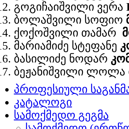
გოგიჩაიშვილი ვერა
ბოლაშვილი სოფიო
ქოქოშვილი თამარ
მ
მარიამიძე სტეფანე
კ
ბასილიძე ნოდარ
კო
ბეჟანიშვილი ლოლა
პროფესიული საგან
კატალოგი
სამოქმედო გეგმა
სამოქმედო (ერთწლ