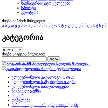
საუნივერსიტეტო კვლევები
სპორტი
კულტურა
ძიება ანბანის მიხედვით
ა
ბ
გ
დ
ე
ვ
ზ
თ
ი
კ
ლ
მ
ნ
ო
პ
ჟ
რ
ს
ტ
უ
ფ
ქ
ღ
ყ
შ
ჩ
ც
ძ
წ
ჭ
ხ
ჯ
ჰ
კატეგორია
ძიება სიტყვის მიხედვით
ზოგადსაგანმანათლებლო სკოლის მართვის...
გადაწყვეტილების მიღების ტექნოლოგია
ელექტრონული კატალოგი (OPAC)
ელექტრონული სამეცნიერო ბაზები
ელექტრონული ბიბლიოთეკები
წიგნის დაჯავშნა
წიგნები
დებულება
ბიბლიოთეკით სარგებლობის წესები