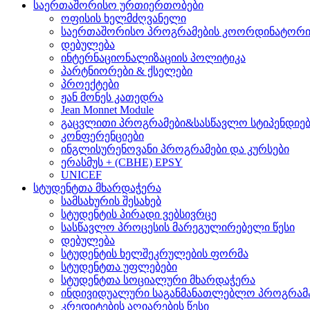
საერთაშორისო ურთიერთობები
ოფისის ხელმძღვანელი
საერთაშორისო პროგრამების კოორდინატორ
დებულება
ინტერნაციონალიზაციის პოლიტიკა
პარტნიორები & ქსელები
პროექტები
ჟან მონეს კათედრა
Jean Monnet Module
გაცვლითი პროგრამები&სასწავლო სტიპენდიებ
კონფერენციები
ინგლისურენოვანი პროგრამები და კურსები
ერასმუს + (CBHE) EPSY
UNICEF
სტუდენტთა მხარდაჭერა
სამსახურის შესახებ
სტუდენტის პირადი ვებსივრცე
სასწავლო პროცესის მარეგულირებელი წესი
დებულება
სტუდენტის ხელშეკრულების ფორმა
სტუდენტთა უფლებები
სტუდენტთა სოციალური მხარდაჭერა
ინდივიდუალური საგანმანათლებლო პროგრამ
კრედიტების აღიარების წესი