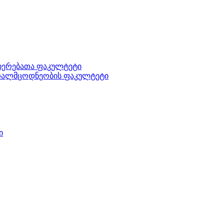
ნიერებათა ფაკულტეტი
ართალმცოდნეობის ფაკულტეტი
ი