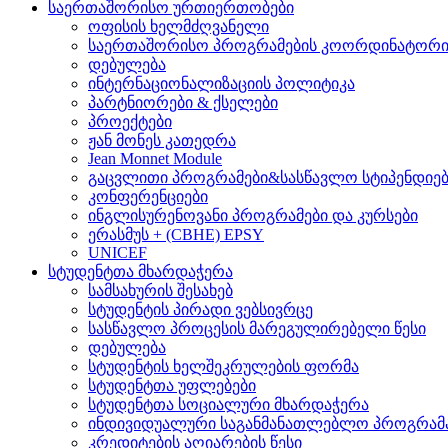
საერთაშორისო ურთიერთობები
ოფისის ხელმძღვანელი
საერთაშორისო პროგრამების კოორდინატორ
დებულება
ინტერნაციონალიზაციის პოლიტიკა
პარტნიორები & ქსელები
პროექტები
ჟან მონეს კათედრა
Jean Monnet Module
გაცვლითი პროგრამები&სასწავლო სტიპენდიებ
კონფერენციები
ინგლისურენოვანი პროგრამები და კურსები
ერასმუს + (CBHE) EPSY
UNICEF
სტუდენტთა მხარდაჭერა
სამსახურის შესახებ
სტუდენტის პირადი ვებსივრცე
სასწავლო პროცესის მარეგულირებელი წესი
დებულება
სტუდენტის ხელშეკრულების ფორმა
სტუდენტთა უფლებები
სტუდენტთა სოციალური მხარდაჭერა
ინდივიდუალური საგანმანათლებლო პროგრამ
კრედიტების აღიარების წესი