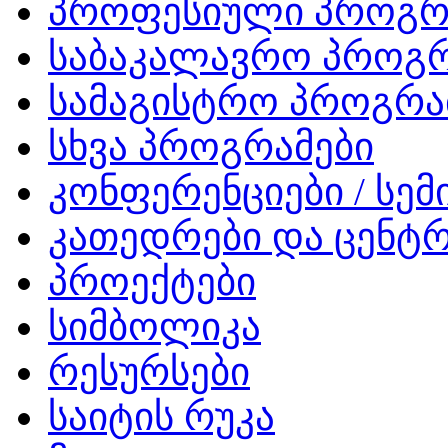
პროფესიული პროგრ
საბაკალავრო პროგრ
სამაგისტრო პროგრა
სხვა პროგრამები
კონფერენციები / სემ
კათედრები და ცენტრ
პროექტები
სიმბოლიკა
რესურსები
საიტის რუკა