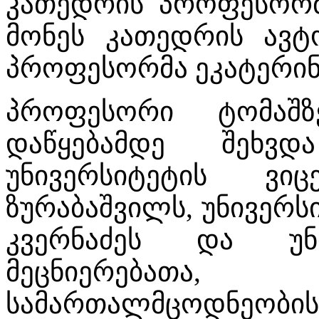
კათედრის პროფესორმ
მონეს კათედრის ავტ
პროფესორმა ეკატერინ
პროფესორი ტომაშზ
დაწყებამდე შეხვ
უნივერსიტეტის ვი
ზურაბაშვილს, უნივერს
კვერნაძეს და უნ
მეცნიერებათ
სამართალმცოდნეობ