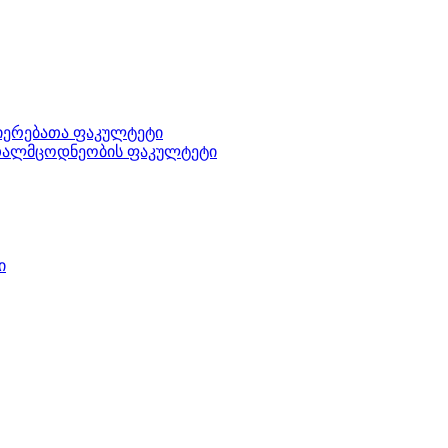
ნიერებათა ფაკულტეტი
ართალმცოდნეობის ფაკულტეტი
ი