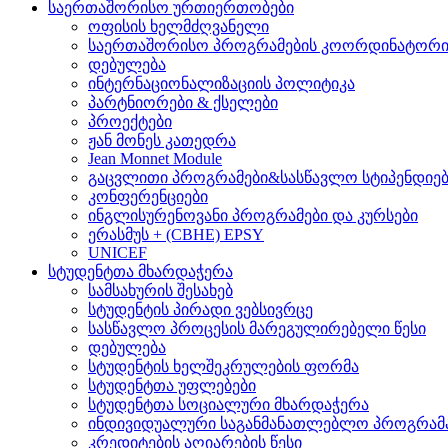
საერთაშორისო ურთიერთობები
ოფისის ხელმძღვანელი
საერთაშორისო პროგრამების კოორდინატორ
დებულება
ინტერნაციონალიზაციის პოლიტიკა
პარტნიორები & ქსელები
პროექტები
ჟან მონეს კათედრა
Jean Monnet Module
გაცვლითი პროგრამები&სასწავლო სტიპენდიებ
კონფერენციები
ინგლისურენოვანი პროგრამები და კურსები
ერასმუს + (CBHE) EPSY
UNICEF
სტუდენტთა მხარდაჭერა
სამსახურის შესახებ
სტუდენტის პირადი ვებსივრცე
სასწავლო პროცესის მარეგულირებელი წესი
დებულება
სტუდენტის ხელშეკრულების ფორმა
სტუდენტთა უფლებები
სტუდენტთა სოციალური მხარდაჭერა
ინდივიდუალური საგანმანათლებლო პროგრამ
კრედიტების აღიარების წესი